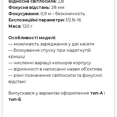
Відносна світлосила:
2,8
Фокусна відстань:
28 мм
Фокусування:
0,9 м – безкінечність
Експозиційні параметри:
f/2.8–16
Маса:
120 г
Особливості моделі:
— можливість заряджання у дві касети
— блокування спуску при надягнутій
кришці
— численні варіації кольорів корпусу
— відмінності в написанні назви об’єктива
— різні позначення світлосили та фокусної
відстані
Випускався у варіантах оформлення
тип-А
і
тип-Б
.