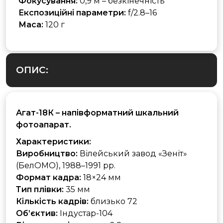
Фокусування:
0,9 м – безкінечність
Експозиційні параметри:
f/2.8–16
Маса:
120 г
ОПИС:
Агат-18К
– напівформатний шкальний
фотоапарат.
Характеристики:
Виробництво:
Вілейський завод «Зеніт»
(БелОМО), 1988–1991 рр.
Формат кадра:
18×24 мм
Тип плівки:
35 мм
Кількість кадрів:
близько 72
Об’єктив:
Індустар-104