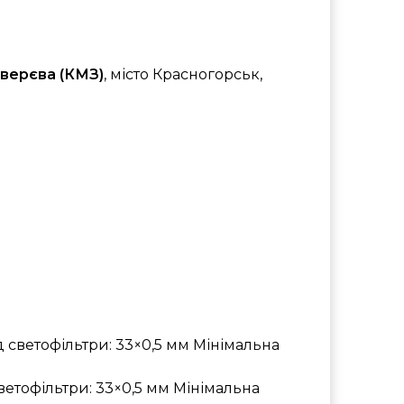
Зверєва (КМЗ)
, місто Красногорськ,
ід светофільтри: 33×0,5 мм Мінімальна
светофільтри: 33×0,5 мм Мінімальна