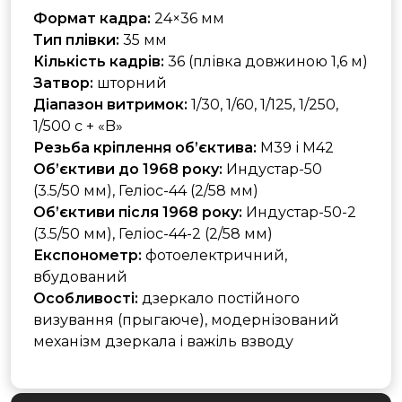
Формат кадра:
24×36 мм
Тип плівки:
35 мм
Кількість кадрів:
36 (плівка довжиною 1,6 м)
Затвор:
шторний
Діапазон витримок:
1/30, 1/60, 1/125, 1/250,
1/500 с + «B»
Резьба кріплення об’єктива:
M39 і M42
Об’єктиви до 1968 року:
Индустар-50
(3.5/50 мм), Геліос-44 (2/58 мм)
Об’єктиви після 1968 року:
Индустар-50-2
(3.5/50 мм), Геліос-44-2 (2/58 мм)
Експонометр:
фотоелектричний,
вбудований
Особливості:
дзеркало постійного
визування (прыгаюче), модернізований
механізм дзеркала і важіль взводу