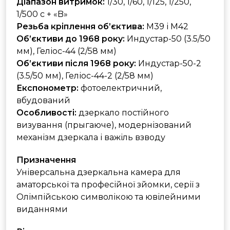
Діапазон витримок:
1/30, 1/60, 1/125, 1/250,
1/500 с + «B»
Резьба кріплення об’єктива:
M39 і M42
Об’єктиви до 1968 року:
Индустар-50 (3.5/50
мм), Геліос-44 (2/58 мм)
Об’єктиви після 1968 року:
Индустар-50-2
(3.5/50 мм), Геліос-44-2 (2/58 мм)
Експонометр:
фотоелектричний,
вбудований
Особливості:
дзеркало постійного
визування (прыгаюче), модернізований
механізм дзеркала і важіль взводу
Призначення
Універсальна дзеркальна камера для
аматорської та професійної зйомки, серії з
Олімпійською символікою та ювілейними
виданнями