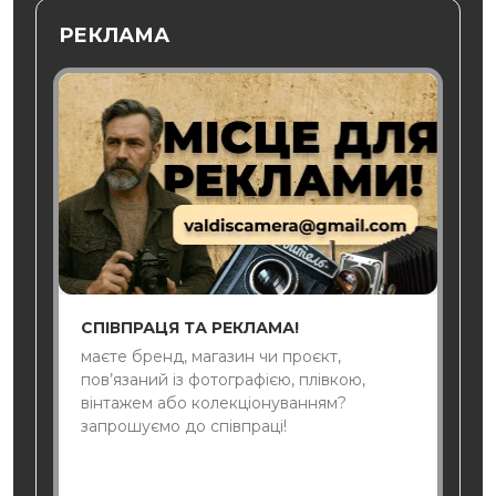
РЕКЛАМА
СПІВПРАЦЯ ТА РЕКЛАМА!
маєте бренд, магазин чи проєкт,
пов’язаний із фотографією, плівкою,
вінтажем або колекціонуванням?
запрошуємо до співпраці!