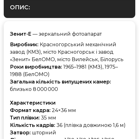
ОПИС:
Зенит-E
— зеркальний фотоапарат
Виробник:
Красногорський механічний
завод (КМЗ), місто Красногорськ і завод
«Зенит» БелОМО, місто Вилейськ, Білорусь
Роки виробництва:
1965–1981 (КМЗ), 1975–
1988 (БелОМО)
Загальна кількість випущених камер:
близько 8 000 000
Характеристики
Формат кадра:
24×36 мм
Тип плівки:
35 мм
Кількість кадрів:
36 (плівка довжиною 1,6 м)
Затвор:
шторний