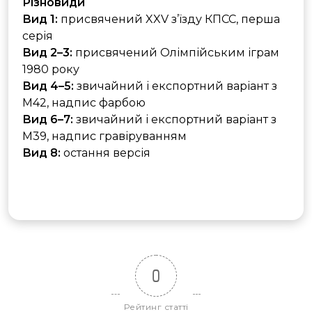
Різновиди
Вид 1:
присвячений XXV з’їзду КПСС, перша
серія
Вид 2–3:
присвячений Олімпійським іграм
1980 року
Вид 4–5:
звичайний і експортний варіант з
M42, надпис фарбою
Вид 6–7:
звичайний і експортний варіант з
M39, надпис гравіруванням
Вид 8:
остання версія
0
Рейтинг статті