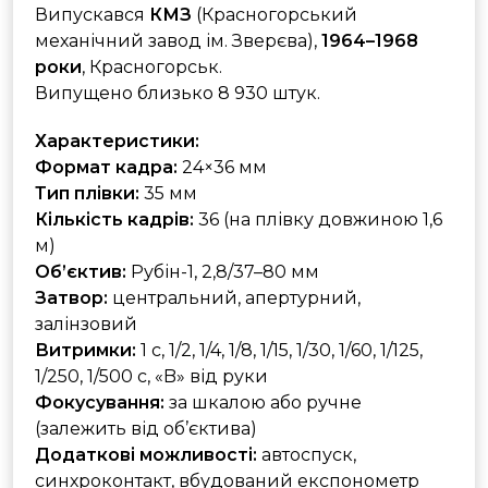
Випускався
КМЗ
(Красногорський
механічний завод ім. Зверєва),
1964–1968
роки
, Красногорськ.
Випущено близько 8 930 штук.
Характеристики:
Формат кадра:
24×36 мм
Тип плівки:
35 мм
Кількість кадрів:
36 (на плівку довжиною 1,6
м)
Об’єктив:
Рубін-1, 2,8/37–80 мм
Затвор:
центральний, апертурний,
залінзовий
Витримки:
1 с, 1/2, 1/4, 1/8, 1/15, 1/30, 1/60, 1/125,
1/250, 1/500 с, «B» від руки
Фокусування:
за шкалою або ручне
(залежить від об’єктива)
Додаткові можливості:
автоспуск,
синхроконтакт, вбудований експонометр