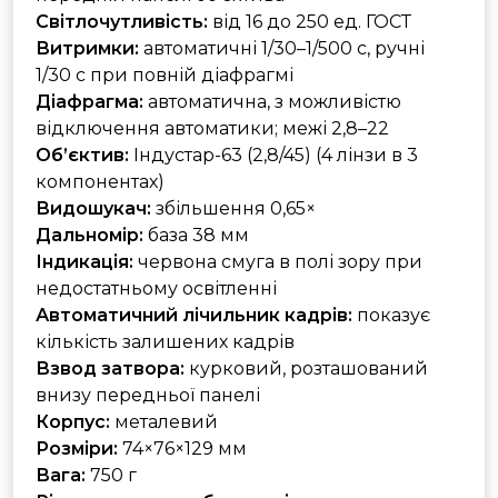
Світлочутливість:
від 16 до 250 ед. ГОСТ
Витримки:
автоматичні 1/30–1/500 с, ручні
1/30 с при повній діафрагмі
Діафрагма:
автоматична, з можливістю
відключення автоматики; межі 2,8–22
Об’єктив:
Індустар-63 (2,8/45) (4 лінзи в 3
компонентах)
Видошукач:
збільшення 0,65×
Дальномір:
база 38 мм
Індикація:
червона смуга в полі зору при
недостатньому освітленні
Автоматичний лічильник кадрів:
показує
кількість залишених кадрів
Взвод затвора:
курковий, розташований
внизу передньої панелі
Корпус:
металевий
Розміри:
74×76×129 мм
Вага:
750 г