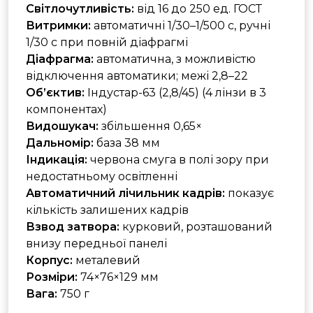
Світлочутливість:
від 16 до 250 ед. ГОСТ
Витримки:
автоматичні 1/30–1/500 с, ручні
1/30 с при повній діафрагмі
Діафрагма:
автоматична, з можливістю
відключення автоматики; межі 2,8–22
Об’єктив:
Індустар-63 (2,8/45) (4 лінзи в 3
компонентах)
Видошукач:
збільшення 0,65×
Дальномір:
база 38 мм
Індикація:
червона смуга в полі зору при
недостатньому освітленні
Автоматичний лічильник кадрів:
показує
кількість залишених кадрів
Взвод затвора:
курковий, розташований
внизу передньої панелі
Корпус:
металевий
Розміри:
74×76×129 мм
Вага:
750 г