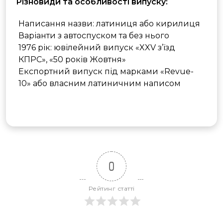
Різновиди та особливості випуску:
Написання назви: латиниця або кирилиця
Варіанти з автоспуском та без нього
1976 рік: ювілейний випуск «XXV з’їзд
КПРС», «50 років Жовтня»
Експортний випуск під марками «Revue-
10» або власним латиничним написом
0
Рейтинг статті