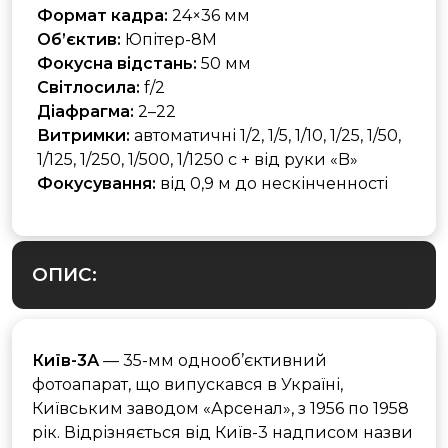
Формат кадра:
24×36 мм
Об’єктив:
Юпітер-8М
Фокусна відстань:
50 мм
Світлосила:
f/2
Діафрагма:
2–22
Витримки:
автоматичні 1/2, 1/5, 1/10, 1/25, 1/50,
1/125, 1/250, 1/500, 1/1250 с + від руки «B»
Фокусування:
від 0,9 м до нескінченності
ОПИС:
Київ-3А
— 35-мм однооб’єктивний
фотоапарат, що випускався в Україні,
Київським заводом «Арсенал», з 1956 по 1958
рік. Відрізняється від Київ-3 надписом назви