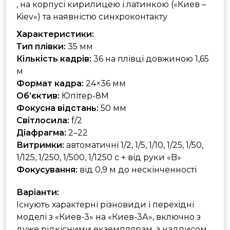
, на корпусі кирилицею і латинкою («Киев –
Kiev») та наявністю синхроконтакту
Характеристики:
Тип плівки:
35 мм
Кількість кадрів:
36 на плівці довжиною 1,65
м
Формат кадра:
24×36 мм
Об’єктив:
Юпітер-8М
Фокусна відстань:
50 мм
Світлосила:
f/2
Діафрагма:
2–22
Витримки:
автоматичні 1/2, 1/5, 1/10, 1/25, 1/50,
1/125, 1/250, 1/500, 1/1250 с + від руки «B»
Фокусування:
від 0,9 м до нескінченності
Варіанти:
Існують характерні різновиди і перехідні
моделі з «Киев-3» на «Киев-3А», включно з
дуже рідкісними екземплярам, з надписом