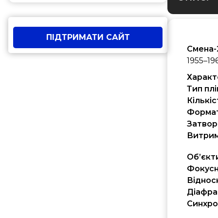
ПІДТРИМАТИ САЙТ
Смена-
1955–19
Характ
Тип плі
Кількіс
Формат
Затвор
Витрим
Об’єкт
Фокусн
Віднос
Діафра
Синхро