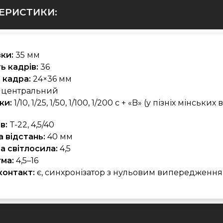
ЕРИСТИКИ:
вки:
35 мм
ть кадрів:
36
 кадра:
24×36 мм
центральний
ки:
1/10, 1/25, 1/50, 1/100, 1/200 с + «B» (у пізніх мінських
в:
T-22, 4,5/40
 відстань:
40 мм
а світлосила:
4,5
ма:
4,5–16
контакт:
є, синхронізатор з нульовим випередженн