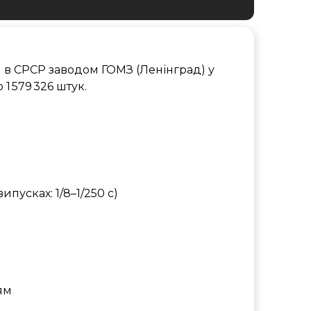
 в СРСР заводом ГОМЗ (Ленінград) у
 1 579 326 штук.
х випусках: 1/8–1/250 с)
ям