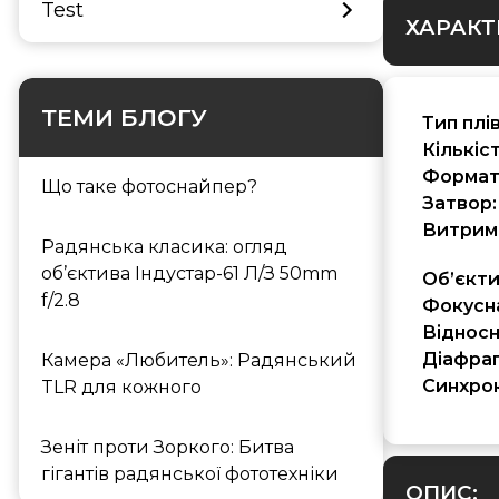
Test
ХАРАКТ
ТЕМИ БЛОГУ
Тип плі
Кількіс
Формат
Що таке фотоснайпер?
Затвор:
Витрим
Радянська класика: огляд
об’єктива Індустар-61 Л/З 50mm
Об’єкти
f/2.8
Фокусна
Відносн
Діафраг
Камера «Любитель»: Радянський
Синхро
TLR для кожного
Зеніт проти Зоркого: Битва
гігантів радянської фототехніки
ОПИС: