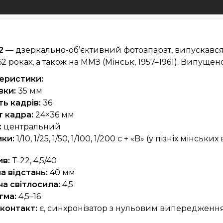
2
— дзеркально-об’єктивний фотоапарат, випускався
62 роках, а також на ММЗ (Мінськ, 1957–1961). Випущено
еристики:
вки:
35 мм
ть кадрів:
36
 кадра:
24×36 мм
:
центральний
ки:
1/10, 1/25, 1/50, 1/100, 1/200 с + «B» (у пізніх мінськи
ив:
T-22, 4,5/40
а відстань:
40 мм
на світлосила:
4,5
гма:
4,5–16
контакт:
є, синхронізатор з нульовим випередженн