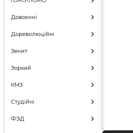
ГОМЗ-ЛОМО
Довоєнні
Дореволюційні
Зенит
Зоркий
КМЗ
Студійні
ФЭД