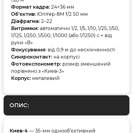
Формат кадра:
24×36 мм
Об’єктив:
Юпітер-8М f/2 50 мм
Діафрагма:
2–22
Витримки:
автоматичні 1/2, 1/5, 1/10, 1/25, 1/50,
1/125, 1/250, 1/500, 1/1000 (або 1/1250) с + від
руки «B»
Фокусування:
від 0,9 м до нескінченності
Синхроконтакт:
на корпусі
Фотоекспонометр:
розмір зменшений
порівняно з «Киев-3»
Корпус:
металевий
ОПИС:
Киев-4
— 35-мм однооб’єктивний