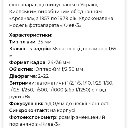
фотоапарат, що випускався в Україні,
Киевським виробничим об’єднанням
«Арсенал», з 1957 по 1979 рік. Удосконалена
модель фотоапарата «Киев-3»
Характеристики:
Тип плівки:
35 мм
Кількість кадрів:
36 на плівці довжиною 1,65
м
Формат кадра:
24×36 мм
Об’єктив:
Юпітер-8М f/2 50 мм
Діафрагма:
2–22
Витримки:
автоматичні 1/2, 1/5, 1/10, 1/25, 1/50,
1/125, 1/250, 1/500, 1/1000 (або 1/1250) с + від
руки «B»
Фокусування:
від 0,9 м до нескінченності
Синхроконтакт:
на корпусі
Фотоекспонометр:
розмір зменшений
порівняно з «Киев-3»