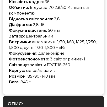
Кількість кадрів:
36
Об’єктив:
Індустар-70 2.8/50, 4 лінзи в 3
компонентах
Відносна світлосила:
2,8
Діафрагма:
2,8–16
Фокусна відстань:
50 мм
Затвор:
центральний
Витримки:
автоматичні 1/30, 1/60, 1/125, 1/250,
1/500 с; ручні 1/30–1/500 + «B»
Фокусування:
далекомірне
Фотоекспонометр:
3 світлоприймачі
Світлочутливість:
ГОСТ 16–250
Корпус:
метал/пластик
Розміри:
85×90×140 мм
Вага:
845 г
ОПИС: