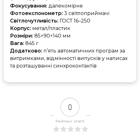
Фокусування:
далекомірне
Фотоекспонометр:
3 світлоприймачі
Світлочутливість:
ГОСТ 16–250
Корпус:
метал/пластик
Розміри:
85×90×140 мм
Вага:
845 г
Додатково:
п’ять автоматичних програм за
витримками, відмінності випусків у написах
та розташуванні синхроконтактів
0
Рейтинг статті