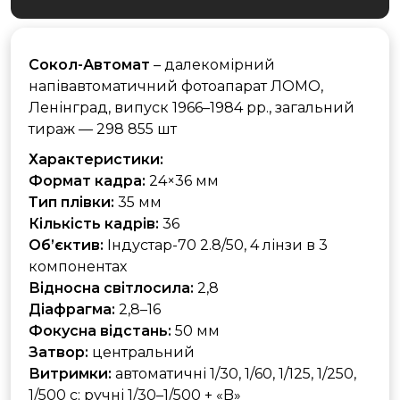
Сокол-Автомат
– далекомірний
напівавтоматичний фотоапарат ЛОМО,
Ленінград, випуск 1966–1984 рр., загальний
тираж — 298 855 шт
Характеристики:
Формат кадра:
24×36 мм
Тип плівки:
35 мм
Кількість кадрів:
36
Об’єктив:
Індустар-70 2.8/50, 4 лінзи в 3
компонентах
Відносна світлосила:
2,8
Діафрагма:
2,8–16
Фокусна відстань:
50 мм
Затвор:
центральний
Витримки:
автоматичні 1/30, 1/60, 1/125, 1/250,
1/500 с; ручні 1/30–1/500 + «B»