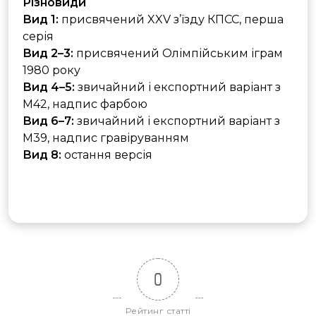
Різновиди
Вид 1:
присвячений XXV з’їзду КПСС, перша
серія
Вид 2–3:
присвячений Олімпійським іграм
1980 року
Вид 4–5:
звичайний і експортний варіант з
M42, надпис фарбою
Вид 6–7:
звичайний і експортний варіант з
M39, надпис гравіруванням
Вид 8:
остання версія
0
Рейтинг статті