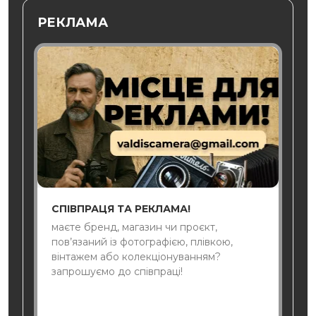
РЕКЛАМА
СПІВПРАЦЯ ТА РЕКЛАМА!
маєте бренд, магазин чи проєкт,
пов’язаний із фотографією, плівкою,
вінтажем або колекціонуванням?
запрошуємо до співпраці!