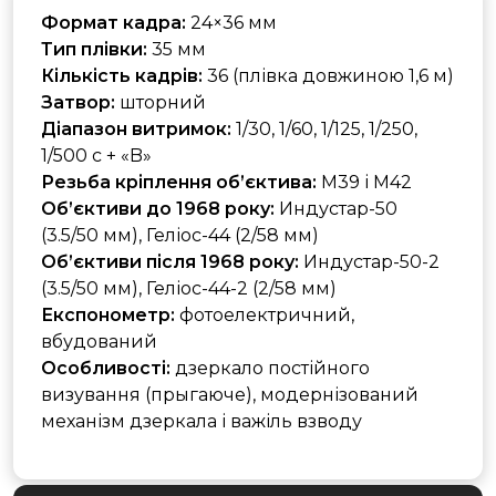
Формат кадра:
24×36 мм
Тип плівки:
35 мм
Кількість кадрів:
36 (плівка довжиною 1,6 м)
Затвор:
шторний
Діапазон витримок:
1/30, 1/60, 1/125, 1/250,
1/500 с + «B»
Резьба кріплення об’єктива:
M39 і M42
Об’єктиви до 1968 року:
Индустар-50
(3.5/50 мм), Геліос-44 (2/58 мм)
Об’єктиви після 1968 року:
Индустар-50-2
(3.5/50 мм), Геліос-44-2 (2/58 мм)
Експонометр:
фотоелектричний,
вбудований
Особливості:
дзеркало постійного
визування (прыгаюче), модернізований
механізм дзеркала і важіль взводу