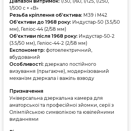
Діапазон витримок:
1/30, 1/60, 1/125, 1/250,
1/500 с + «B»
Резьба кріплення об’єктива:
M39 і M42
Об’єктиви до 1968 року:
Индустар-50 (3.5/50
мм), Геліос-44 (2/58 мм)
Об’єктиви після 1968 року:
Индустар-50-2
(3.5/50 мм), Геліос-44-2 (2/58 мм)
Експонометр:
фотоелектричний,
вбудований
Особливості:
дзеркало постійного
визування (прыгаюче), модернізований
механізм дзеркала і важіль взводу
Призначення
Універсальна дзеркальна камера для
аматорської та професійної зйомки, серії з
Олімпійською символікою та ювілейними
виданнями