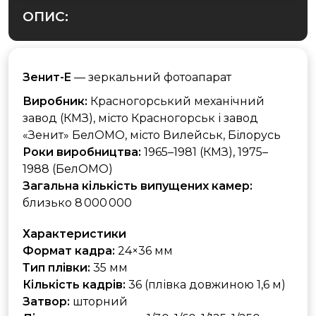
ОПИС:
Зенит-E
— зеркальний фотоапарат
Виробник:
Красногорський механічний
завод (КМЗ), місто Красногорськ і завод
«Зенит» БелОМО, місто Вилейськ, Білорусь
Роки виробництва:
1965–1981 (КМЗ), 1975–
1988 (БелОМО)
Загальна кількість випущених камер:
близько 8 000 000
Характеристики
Формат кадра:
24×36 мм
Тип плівки:
35 мм
Кількість кадрів:
36 (плівка довжиною 1,6 м)
Затвор:
шторний