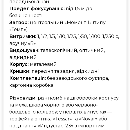
передньої лінзи
Предел фокусування:
від 1,5 м до
безкінечності
Затвор:
центральний «Момент-1» (типу
«Темп»)
Витримки:
1, 1/2, 1/5, 1/10, 1/25, 1/50, 1/100, 1/250 с,
вручну «B»
Видошукач:
телескопічний, оптичний,
відкидний
Корпус:
металевий
Кришки:
передня та задня, відкидні
Комплектація:
без заводського футляра,
картонна коробка
Різновиди:
різні комбінації обробки корпусу
та меха, шкіра чорного або червоно-
бордового кольору; у перших випусках —
трофейна оптика «Tessar» та «Novar» або
поєднання «Индустар-23» з імпортним