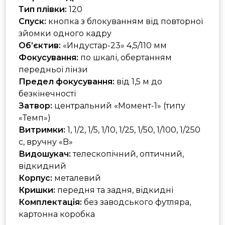
Тип плівки:
120
Спуск:
кнопка з блокуванням від повторної
зйомки одного кадру
Об’єктив:
«Индустар-23» 4,5/110 мм
Фокусування:
по шкалі, обертанням
передньої лінзи
Предел фокусування:
від 1,5 м до
безкінечності
Затвор:
центральний «Момент-1» (типу
«Темп»)
Витримки:
1, 1/2, 1/5, 1/10, 1/25, 1/50, 1/100, 1/250
с, вручну «B»
Видошукач:
телескопічний, оптичний,
відкидний
Корпус:
металевий
Кришки:
передня та задня, відкидні
Комплектація:
без заводського футляра,
картонна коробка