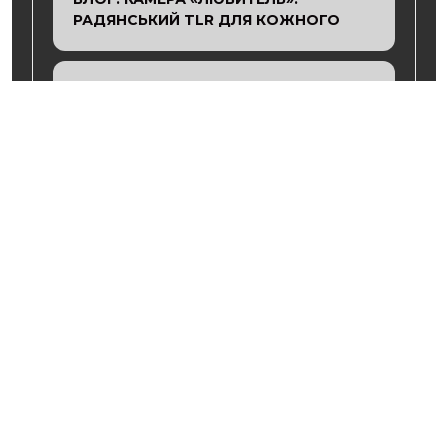
РАДЯНСЬКИЙ TLR ДЛЯ КОЖНОГО
ФОРУМ: СЕРВІСНІ МАЙСТРИ: КУДИ
ЗВЕРТАТИСЬ ІЗ РЕМОНТОМ?