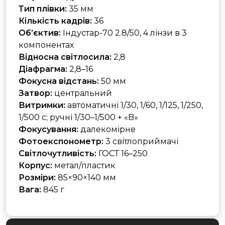
Тип плівки:
35 мм
Кількість кадрів:
36
Об’єктив:
Індустар-70 2.8/50, 4 лінзи в 3
компонентах
Відносна світлосила:
2,8
Діафрагма:
2,8–16
Фокусна відстань:
50 мм
Затвор:
центральний
Витримки:
автоматичні 1/30, 1/60, 1/125, 1/250,
1/500 с; ручні 1/30–1/500 + «B»
Фокусування:
далекомірне
Фотоекспонометр:
3 світлоприймачі
Світлочутливість:
ГОСТ 16–250
Корпус:
метал/пластик
Розміри:
85×90×140 мм
Вага:
845 г