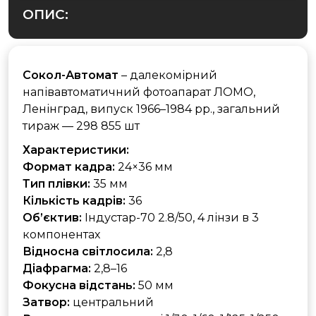
ОПИС:
Сокол-Автомат
– далекомірний
напівавтоматичний фотоапарат ЛОМО,
Ленінград, випуск 1966–1984 рр., загальний
тираж — 298 855 шт
Характеристики:
Формат кадра:
24×36 мм
Тип плівки:
35 мм
Кількість кадрів:
36
Об’єктив:
Індустар-70 2.8/50, 4 лінзи в 3
компонентах
Відносна світлосила:
2,8
Діафрагма:
2,8–16
Фокусна відстань:
50 мм
Затвор:
центральний