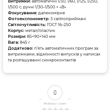
Витримки:
автоматичні 1/30, 1/60, 1/125, 1/250,
1/500 с; ручні 1/30–1/500 + «B»
Фокусування:
далекомірне
Фотоекспонометр:
3 світлоприймачі
Світлочутливість:
ГОСТ 16–250
Корпус:
метал/пластик
Розміри:
85×90×140 мм
Вага:
845 г
Додатково:
п’ять автоматичних програм за
витримками, відмінності випусків у написах
та розташуванні синхроконтактів
0
Рейтинг статті